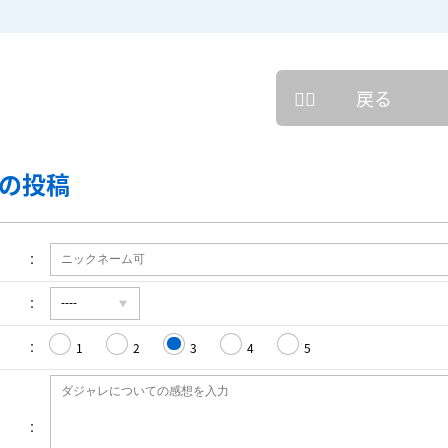
戻る
の投稿
1
2
3
4
5