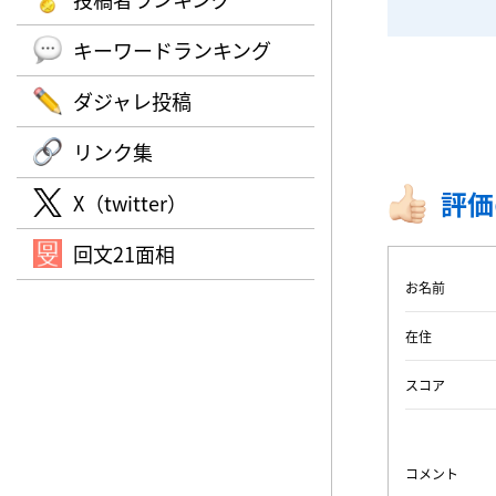
キーワードランキング
ダジャレ投稿
リンク集
評価
X（twitter）
回文21面相
お名前
在住
スコア
コメント