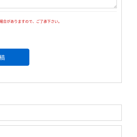
場合がありますので、ご了承下さい。
稿