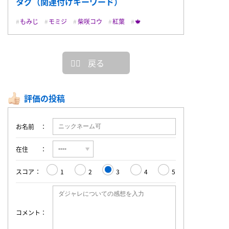
タグ（関連付けキーワード）
もみじ
モミジ
柴咲コウ
紅葉
🍁
戻る
評価の投稿
お名前
在住
スコア
1
2
3
4
5
コメント