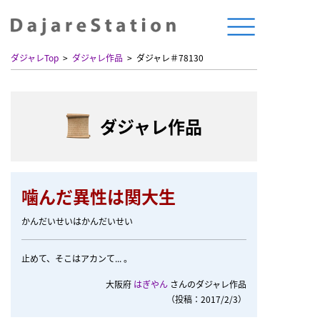
ダジャレTop
ダジャレ作品
ダジャレ＃78130
ダジャレ作品
噛んだ異性は関大生
かんだいせいはかんだいせい
止めて、そこはアカンて... 。
大阪府
はぎやん
さんのダジャレ作品
（投稿：2017/2/3）