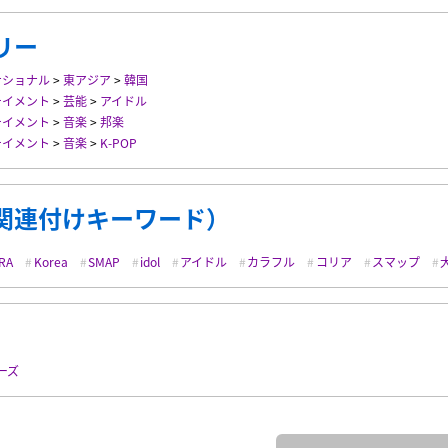
リー
ナショナル
>
東アジア
>
韓国
テイメント
>
芸能
>
アイドル
テイメント
>
音楽
>
邦楽
テイメント
>
音楽
>
K-POP
関連付けキーワード）
RA
Korea
SMAP
idol
アイドル
カラフル
コリア
スマップ
ーズ