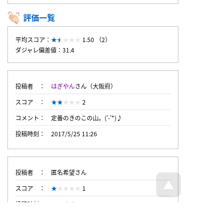
評価一覧
平均スコア：
1.50 （2）
ダジャレ偏差値：31.4
投稿者
はぎやん
さん（大阪府）
スコア
2
コメント
定番のきのこの山。(’-’*)♪
投稿時刻
2017/5/25 11:26
投稿者
匿名希望さん
スコア
1
投稿時刻
2017/5/25 10:33