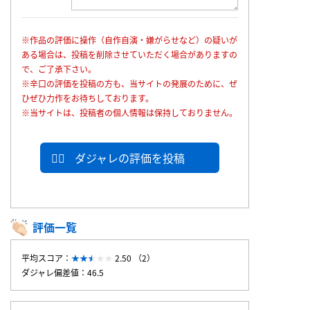
※作品の評価に操作（自作自演・嫌がらせなど）の疑いが
ある場合は、投稿を削除させていただく場合がありますの
で、ご了承下さい。
※辛口の評価を投稿の方も、当サイトの発展のために、ぜ
ひぜひ力作をお待ちしております。
※当サイトは、投稿者の個人情報は保持しておりません。
ダジャレの評価を投稿
評価一覧
平均スコア：
2.50 （2）
ダジャレ偏差値：46.5