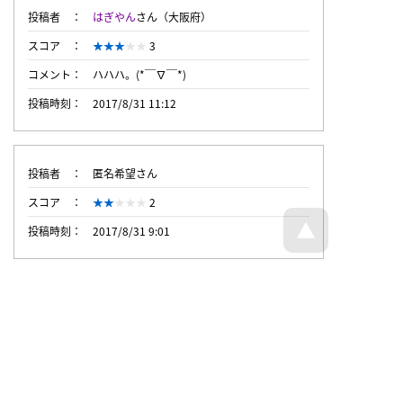
投稿者
はぎやん
さん（大阪府）
スコア
3
コメント
ハハハ。(*￣∇￣*)
投稿時刻
2017/8/31 11:12
投稿者
匿名希望さん
スコア
2
投稿時刻
2017/8/31 9:01
トップページへ戻る