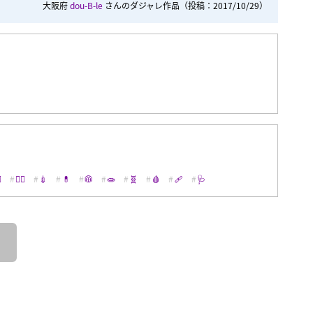
大阪府
dou-B-le
さんのダジャレ作品
（投稿：2017/10/29）
️
👩‍⚕️
💉
💊
🥼
🧫
🧬
🩸
🩹
🩺