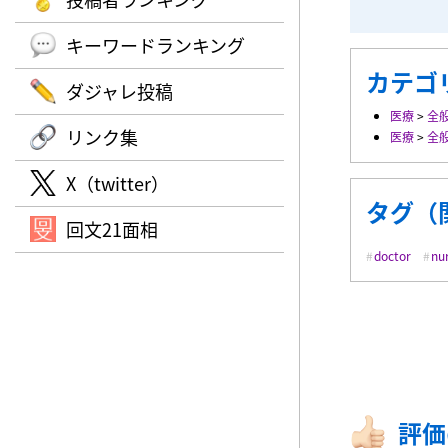
キーワードランキング
カテゴ
ダジャレ投稿
医療
>
全
リンク集
医療
>
全
X（twitter）
タグ（
回文21面相
doctor
nu
評価