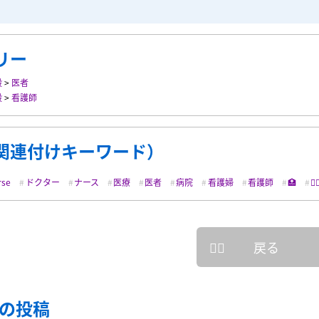
リー
般
>
医者
般
>
看護師
関連付けキーワード）
rse
ドクター
ナース
医療
医者
病院
看護婦
看護師
🏥
👨‍⚕
戻る
の投稿