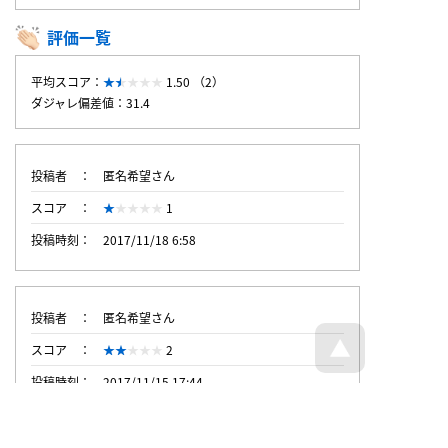
評価一覧
平均スコア：
1.50 （2）
ダジャレ偏差値：31.4
投稿者
匿名希望さん
スコア
1
投稿時刻
2017/11/18 6:58
投稿者
匿名希望さん
スコア
2
投稿時刻
2017/11/15 17:44