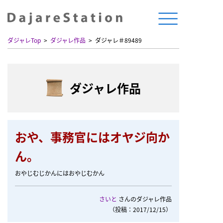
ダジャレTop
ダジャレ作品
ダジャレ＃89489
ダジャレ作品
おや、事務官にはオヤジ向か
ん。
おやじむじかんにはおやじむかん
さいと
さんのダジャレ作品
（投稿：2017/12/15）