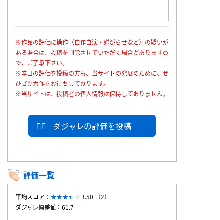
※作品の評価に操作（自作自演・嫌がらせなど）の疑いが
ある場合は、投稿を削除させていただく場合がありますの
で、ご了承下さい。
※辛口の評価を投稿の方も、当サイトの発展のために、ぜ
ひぜひ力作をお待ちしております。
※当サイトは、投稿者の個人情報は保持しておりません。
ダジャレの評価を投稿
評価一覧
平均スコア：
3.50 （2）
ダジャレ偏差値：61.7