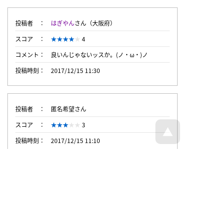
投稿者
はぎやん
さん（大阪府）
スコア
4
コメント
良いんじゃないッスか。(ノ・ω・)ノ
投稿時刻
2017/12/15 11:30
投稿者
匿名希望さん
スコア
3
投稿時刻
2017/12/15 11:10
トップページへ戻る