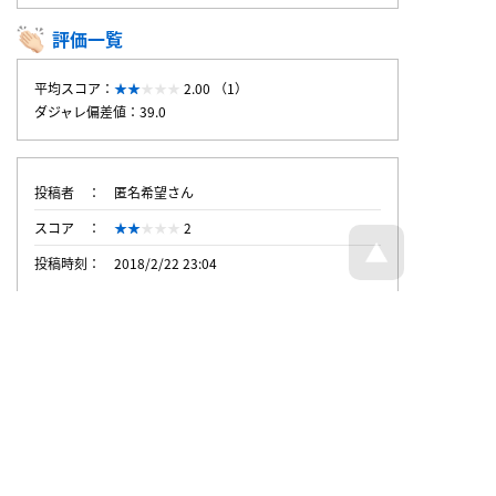
評価一覧
平均スコア：
2.00 （1）
ダジャレ偏差値：39.0
投稿者
匿名希望さん
スコア
2
投稿時刻
2018/2/22 23:04
トップページへ戻る