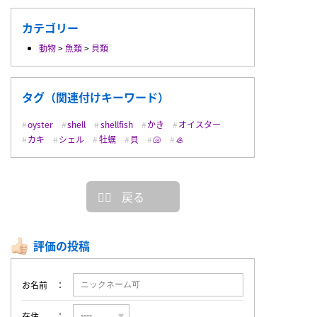
カテゴリー
動物
>
魚類
>
貝類
タグ（関連付けキーワード）
oyster
shell
shellfish
かき
オイスター
カキ
シェル
牡蠣
貝
🐚
🦪
戻る
評価の投稿
お名前
在住