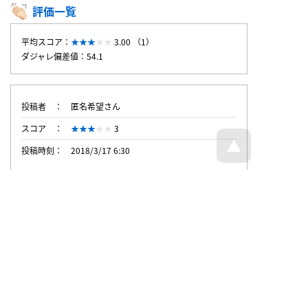
評価一覧
平均スコア：
3.00 （1）
ダジャレ偏差値：54.1
投稿者
匿名希望さん
スコア
3
投稿時刻
2018/3/17 6:30
トップページへ戻る