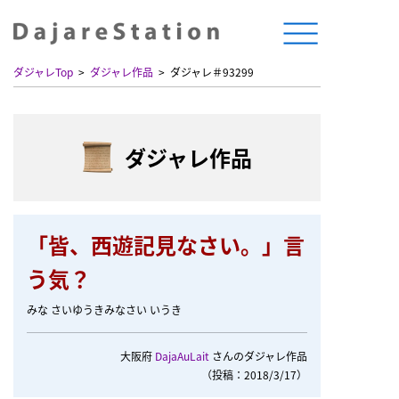
ダジャレTop
ダジャレ作品
ダジャレ＃93299
ダジャレ作品
「皆、西遊記見なさい。」言
う気？
みな さいゆうきみなさい いうき
大阪府
DajaAuLait
さんのダジャレ作品
（投稿：2018/3/17）