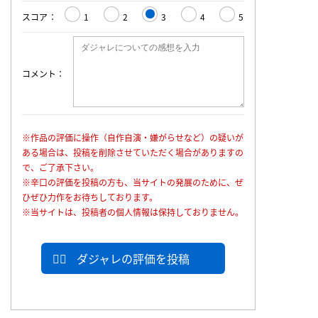
スコア
1
2
3
4
5
コメント
※作品の評価に操作（自作自演・嫌がらせなど）の疑いが
ある場合は、投稿を削除させていただく場合がありますの
で、ご了承下さい。
※辛口の評価を投稿の方も、当サイトの発展のために、ぜ
ひぜひ力作をお待ちしております。
※当サイトは、投稿者の個人情報は保持しておりません。
ダジャレの評価を投稿