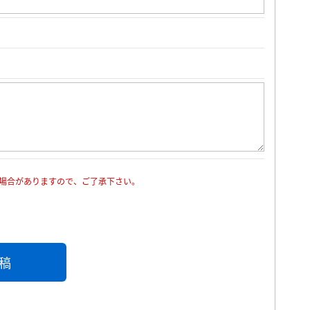
場合がありますので、ご了承下さい。
稿