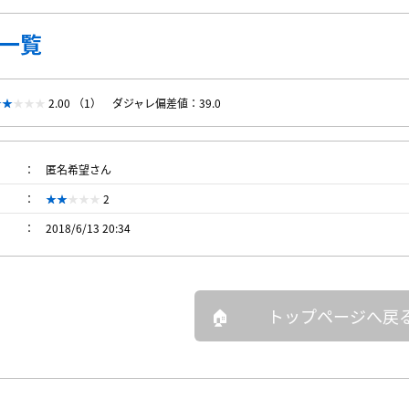
一覧
2.00 （1）
ダジャレ偏差値：39.0
匿名希望さん
2
2018/6/13 20:34
トップページへ戻