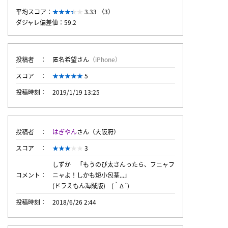
平均スコア：
3.33 （3）
ダジャレ偏差値：59.2
投稿者
匿名希望さん
（iPhone）
スコア
5
投稿時刻
2019/1/19 13:25
投稿者
はぎやん
さん（大阪府）
スコア
3
しずか 「もうのび太さんったら、フニャフ
コメント
ニャよ！しかも短小包茎...」
(ドラえもん海賊版) (｀Δ´)
投稿時刻
2018/6/26 2:44