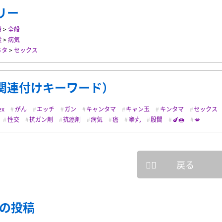
リー
般
>
全般
般
>
病気
ネタ
>
セックス
関連付けキーワード）
ex
がん
エッチ
ガン
キャンタマ
キャン玉
キンタマ
セックス
性交
抗ガン剤
抗癌剤
病気
癌
睾丸
股間
🍆🍩
💋
戻る
の投稿