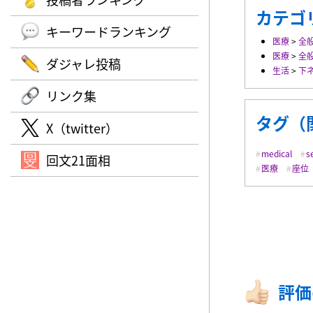
カテゴ
キーワードランキング
医療
>
全
医療
>
全
ダジャレ投稿
生活
>
下
リンク集
タグ（
X（twitter）
medical
s
回文21面相
医療
座位
評価