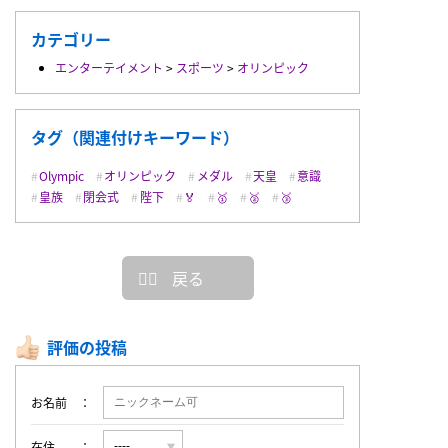
カテゴリー
エンターテイメント
>
スポーツ
>
オリンピック
タグ（関連付けキーワード）
Olympic
オリンピック
メダル
天皇
意識
皇族
閉会式
陛下
🏅
🥇
🥈
🥉
戻る
評価の投稿
お名前
在住