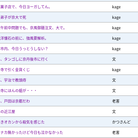
洋菓子店で、今日ヨーガしてん。
kage
弟弟子が京大で死
kage
風午前中問題でも、京風御膳注文、大で。
kage
風洋懐石の前に、強風要解析。
kage
都市内、今日うっとうしない？
kage
日、タンゴしに京丹後市に行く
文
閣寺で引く金貨くじ
kage
都、宇治で教頭痔
文
能寺にほんの蛆が・・・
文
日、戸田は京都だわ
老害
宮の近江屋
文
っきオカンから殺気を感じた
かつさんど
モナカ無かったけど今日も泣かなかった
老害