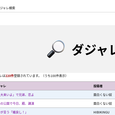
ジャレ検索
ダジャ
レは
220件
登録されています。
（うち100件表示）
ジャレ
投稿者
京大来いよ」で兄弟、恋よ
面白くない奴
都の公園で今日、殿、講演
面白くない奴
吉が言う「蟻良し！」
HIBIKINGU