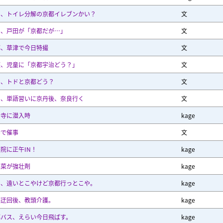
日、トイレ分解の京都イレブンかい？
文
日、戸田が「京都だが…」
文
都、草津で今日特撮
文
頭、児童に「京都宇治どう？」
文
日、トドと京都どう？
文
日、単語習いに京丹後、奈良行く
文
涌寺に潜入時
kage
寺で催事
文
院に正午IN！
kage
惣菜が強壮剤
kage
日、遠いとこやけど京都行っとこや。
kage
都迂回後、教頭介護。
kage
都バス、えらい今日飛ばす。
kage