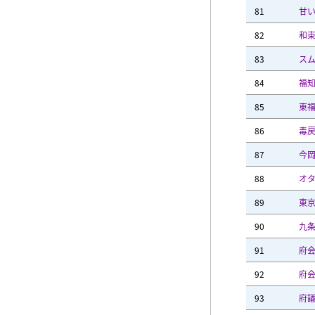
81
甘
82
和
83
ス
84
福
85
東
86
毒
87
今
88
オ
89
東
90
九
91
府
92
府
93
府