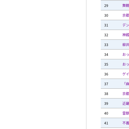
29
舞
30
京
31
デ
32
神
33
柳
34
お
35
お
36
ゲ
37
「
38
京
39
近
40
雷
41
不