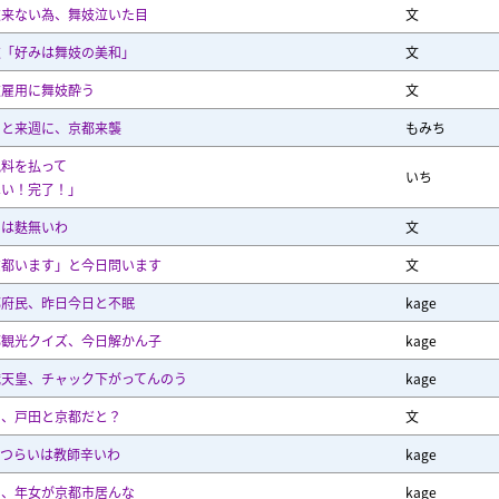
衣来ない為、舞妓泣いた目
文
衣「好みは舞妓の美和」
文
衣雇用に舞妓酔う
文
日と来週に、京都来襲
もみち
観料を払って
いち
はい！完了！」
内は麩無いわ
文
京都います」と今日問います
文
都府民、昨日今日と不眠
kage
都観光クイズ、今日解かん子
kage
峨天皇、チャック下がってんのう
kage
日、戸田と京都だと？
文
しつらいは教師辛いわ
kage
日、年女が京都市居んな
kage