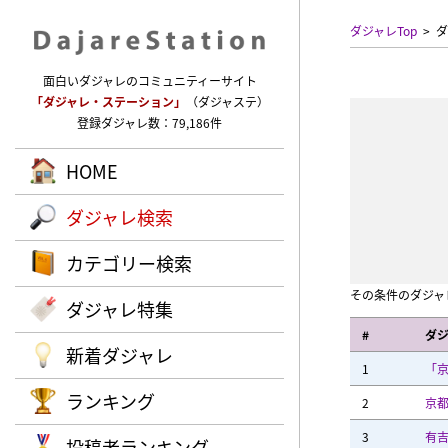
ダジャレTop
ダ
面白いダジャレのコミュニティーサイト
「ダジャレ・ステーション」
（ダジャステ）
登録ダジャレ数：79,186件
HOME
ダジャレ検索
カテゴリー検索
その条件のダジャ
ダジャレ特集
#
ダ
新着ダジャレ
1
「
ランキング
2
京
3
有
投稿者ランキング