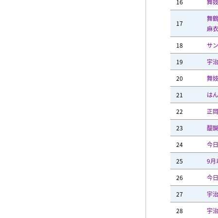
16
舞
舞
17
麻
18
サ
19
宇
20
舞
21
は
22
正
23
醍
24
今
25
9月
26
今
27
宇
28
宇