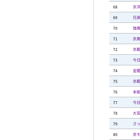
68
京
69
兄
70
強
71
京
72
京
73
今
74
金
75
京
76
本
77
今
78
大
79
さ
80
京