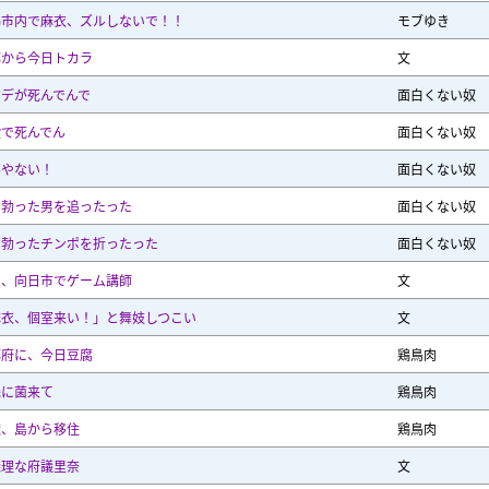
鶴市内で麻衣、ズルしないで！！
モブゆき
都から今日トカラ
文
ンデが死んでんで
面白くない奴
殿で死んでん
面白くない奴
井やない！
面白くない奴
っ勃った男を追ったった
面白くない奴
っ勃ったチンポを折ったった
面白くない奴
イ、向日市でゲーム講師
文
麻衣、個室来い！」と舞妓しつこい
文
都府に、今日豆腐
鶏鳥肉
畿に菌来て
鶏鳥肉
獣、島から移住
鶏鳥肉
義理な府議里奈
文