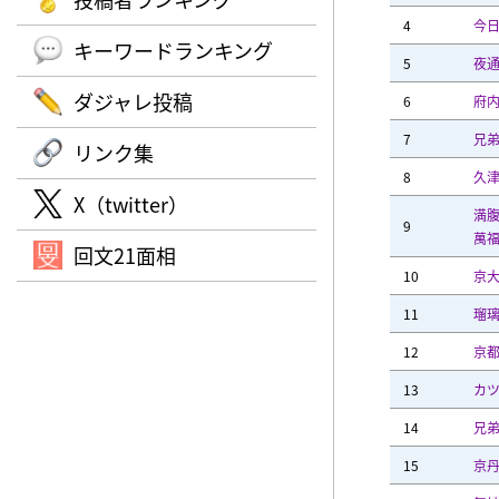
4
今日
キーワードランキング
5
夜
ダジャレ投稿
6
府
7
兄
リンク集
8
久
X（twitter）
満
9
萬
回文21面相
10
京
11
瑠璃
12
京
13
カ
14
兄
15
京