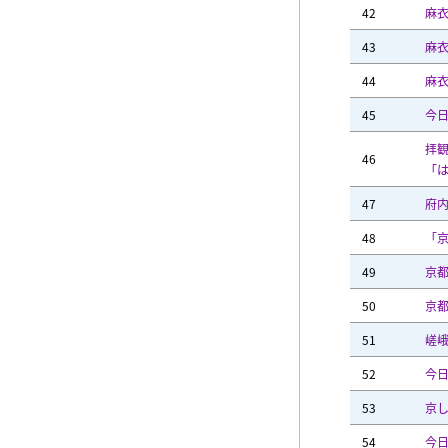
42
麻
43
麻
44
麻
45
今
拝
46
「
47
府
48
「
49
京
50
京
51
嵯
52
今
53
京
54
今