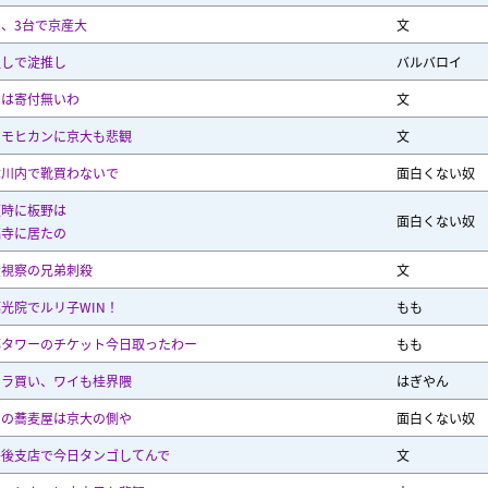
、3台で京産大
文
通しで淀推し
バルバロイ
内は寄付無いわ
文
弟モヒカンに京大も悲観
文
津川内で靴買わないで
面白くない奴
腹時に板野は
面白くない奴
福寺に居たの
大視察の兄弟刺殺
文
光院でルリ子WIN！
もも
都タワーのチケット今日取ったわー
もも
ツラ買い、ワイも桂界隈
はぎやん
弟の蕎麦屋は京大の側や
面白くない奴
丹後支店で今日タンゴしてんで
文