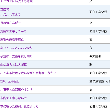
妓モヒカンに麻衣子も悲観
文
鶴支店で
面白くない奴
衣、ズルしてんで
ンガの皆さんが…
文
治支店で工事してんで
面白くない奴
妓志望の麻衣子死亡
文
んなりとしたオバハンなり
鞠
岡子規は、太秦を貸し切り
☀太陽☀
醐山にあるとは大誤算
鞠
日、とある校歌を歌いながら京都歩こうか？
面白くない奴
以降、区が追行
激辛激甘鶏レバ
日、寅泰と京都燃やすと？
文
治市内で工事しないで
面白くない奴
治市に寄った耕司、死によった
面白くない奴