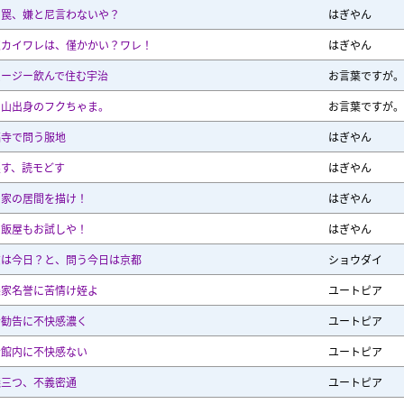
い罠、嫌と尼言わないや？
はぎやん
束カイワレは、僅かかい？ワレ！
はぎやん
ムージー飲んで住む宇治
お言葉ですが。
知山出身のフクちゃま。
お言葉ですが。
福寺で問う服地
はぎやん
戻す、読モどす
はぎやん
岡家の居間を描け！
はぎやん
タ飯屋もお試しや！
はぎやん
京は今日？と、問う今日は京都
ショウダイ
条家名誉に苦情け姪よ
ユートピア
会勧告に不快感濃く
ユートピア
会館内に不快感ない
ユートピア
議三つ、不義密通
ユートピア