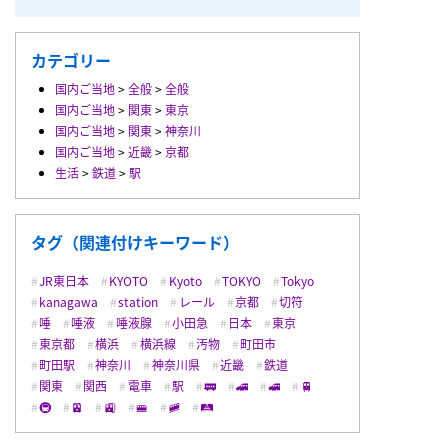
カテゴリー
国内ご当地
>
全般
>
全般
国内ご当地
>
関東
>
東京
国内ご当地
>
関東
>
神奈川
国内ご当地
>
近畿
>
京都
生活
>
鉄道
>
駅
タグ（関連付けキーワード）
JR東日本
KYOTO
Kyoto
TOKYO
Tokyo
kanagawa
station
レール
京都
切符
唾
唾液
唾液腺
小田急
日本
東京
東京都
横浜
横浜線
汚物
町田市
町田駅
神奈川
神奈川県
近畿
鉄道
関東
関西
電車
駅
🚃
🚄
🚅
🚆
🚇
🚈
🚉
🚝
🚞
🛤